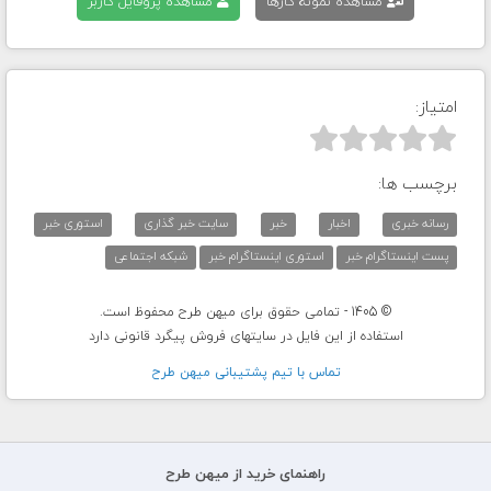
مشاهده نمونه کارها
مشاهده پروفایل کاربر
امتیاز:



برچسب ها:
رسانه خبری
اخبار
خبر
سایت خبر گذاری
استوری خبر
پست اینستاگرام خبر
استوری اینستاگرام خبر
شبکه اجتماعی
© 1405 - تمامی حقوق برای میهن طرح محفوظ است.
استفاده از این فایل در سایتهای فروش پیگرد قانونی دارد
تماس با تيم پشتيبانی ميهن طرح
راهنمای خرید از میهن طرح