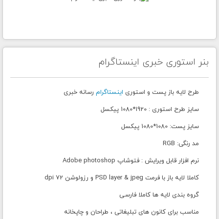
بنر استوری خبری اینستاگرام
طرح لایه باز پست و استوری
اینستاگرام
رسانه خبری
سایز طرح استوری : 1920*1080 پیکسل
سایز پست: 1080*1080 پیکسل
مد رنگی: RGB
نرم افزار قابل ویرایش : فتوشاپ Adobe photoshop
کاملا لایه باز با فرمت PSD layer & jpeg و رزولوشن 72 dpi
گروه بندی لایه ها کاملا فارسی
مناسب برای کانون های تبلیغاتی ، طراحان و چاپخانه