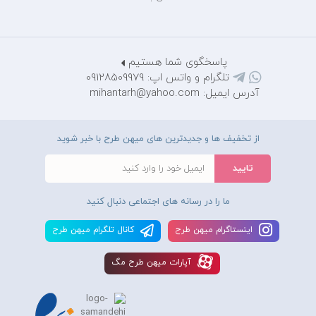
پاسخگوی شما هستیم
تلگرام و واتس اپ: 09128509979
آدرس ایمیل: mihantarh@yahoo.com
از تخفیف ها و جدیدترین های میهن طرح با خبر شوید
ما را در رسانه های اجتماعی دنبال کنید
اينستاگرام ميهن طرح
کانال تلگرام ميهن طرح
آپارات ميهن طرح مگ