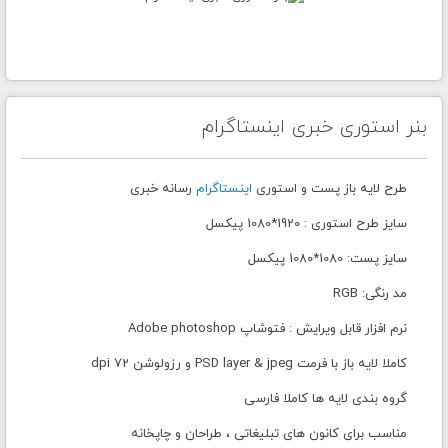
بنر استوری خبری اینستاگرام
طرح لایه باز پست و استوری
اینستاگرام
رسانه خبری
سایز طرح استوری : 1920*1080 پیکسل
سایز پست: 1080*1080 پیکسل
مد رنگی: RGB
نرم افزار قابل ویرایش : فتوشاپ Adobe photoshop
کاملا لایه باز با فرمت PSD layer & jpeg و رزولوشن 72 dpi
گروه بندی لایه ها کاملا فارسی
مناسب برای کانون های تبلیغاتی ، طراحان و چاپخانه