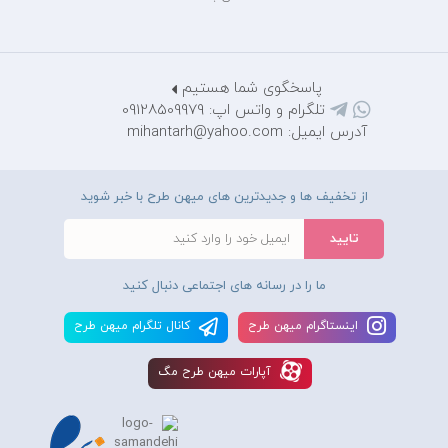
پاسخگوی شما هستیم
تلگرام و واتس اپ: 09128509979
آدرس ایمیل: mihantarh@yahoo.com
از تخفیف ها و جدیدترین های میهن طرح با خبر شوید
ما را در رسانه های اجتماعی دنبال کنید
اينستاگرام ميهن طرح
کانال تلگرام ميهن طرح
آپارات ميهن طرح مگ