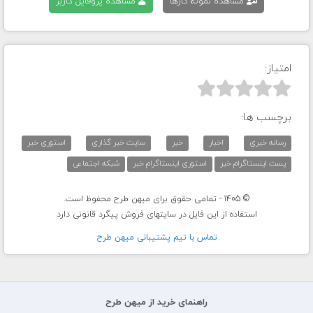
مشاهده نمونه کارها
مشاهده پروفایل کاربر
امتیاز:



برچسب ها:
رسانه خبری
اخبار
خبر
سایت خبر گذاری
استوری خبر
پست اینستاگرام خبر
استوری اینستاگرام خبر
شبکه اجتماعی
© 1405 - تمامی حقوق برای میهن طرح محفوظ است.
استفاده از این فایل در سایتهای فروش پیگرد قانونی دارد
تماس با تيم پشتيبانی ميهن طرح
راهنمای خرید از میهن طرح