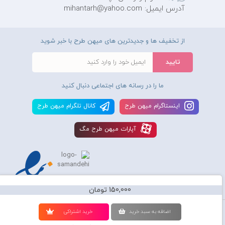
آدرس ایمیل: mihantarh@yahoo.com
از تخفیف ها و جدیدترین های میهن طرح با خبر شوید
ما را در رسانه های اجتماعی دنبال کنید
اينستاگرام ميهن طرح
کانال تلگرام ميهن طرح
آپارات ميهن طرح مگ
150,000 تومان
استفاده از محصولات سايت میهن طرح برای مقاصد تجاری ممنوع و موجب پیگرد
اضافه به سبد خريد
خريد اشتراکی
قانونی میباشد و کليه حقوق اين سايت متعلق به شرکت دانش بنیان میهن طرح