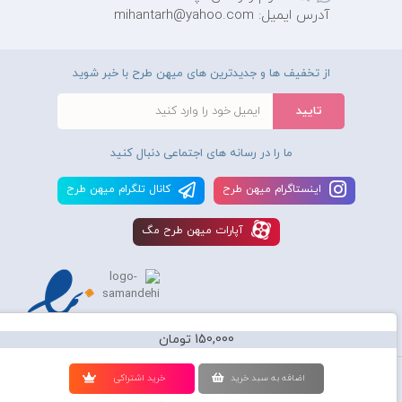
آدرس ایمیل: mihantarh@yahoo.com
از تخفیف ها و جدیدترین های میهن طرح با خبر شوید
ما را در رسانه های اجتماعی دنبال کنید
اينستاگرام ميهن طرح
کانال تلگرام ميهن طرح
آپارات ميهن طرح مگ
150,000 تومان
استفاده از محصولات سايت میهن طرح برای مقاصد تجاری ممنوع و موجب پیگرد
اضافه به سبد خريد
خريد اشتراکی
قانونی میباشد و کليه حقوق اين سايت متعلق به شرکت دانش بنیان میهن طرح