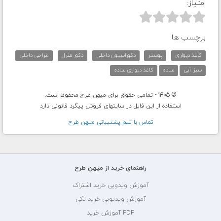
امتیاز:



برچسب ها:
کاغذ دیواری
پوستر
دکوراسیون داخلی
دکور منزل
طراحی داخلی
سبز آبی
ساده
کاغذ دیواری ساده
© 1405 - تمامی حقوق برای میهن طرح محفوظ است.
استفاده از این فایل در سایتهای فروش پیگرد قانونی دارد
تماس با تيم پشتيبانی ميهن طرح
راهنمای خرید از میهن طرح
آموزش ویدویی خرید اشتراک
آموزش ویدیویی خرید تکی
PDF آموزش خرید