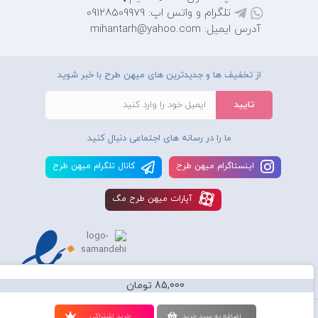
تلگرام و واتس اپ: 09128509979
آدرس ایمیل: mihantarh@yahoo.com
از تخفیف ها و جدیدترین های میهن طرح با خبر شوید
ما را در رسانه های اجتماعی دنبال کنید
اينستاگرام ميهن طرح
کانال تلگرام ميهن طرح
آپارات ميهن طرح مگ
85,000 تومان
استفاده از محصولات سايت میهن طرح برای مقاصد تجاری ممنوع و موجب پیگرد
اضافه به سبد خريد
خريد اشتراکی