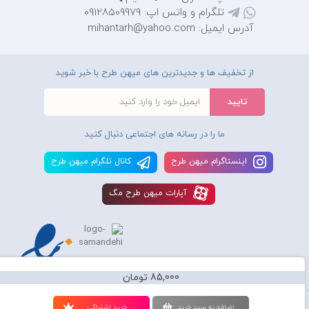
تلگرام و واتس اپ: 09128509979
آدرس ایمیل: mihantarh@yahoo.com
از تخفیف ها و جدیدترین های میهن طرح با خبر شوید
ما را در رسانه های اجتماعی دنبال کنید
اينستاگرام ميهن طرح
کانال تلگرام ميهن طرح
آپارات ميهن طرح مگ
85,000 تومان
استفاده از محصولات سايت میهن طرح برای مقاصد تجاری ممنوع و موجب پیگرد
اضافه به سبد خريد
خريد اشتراکی