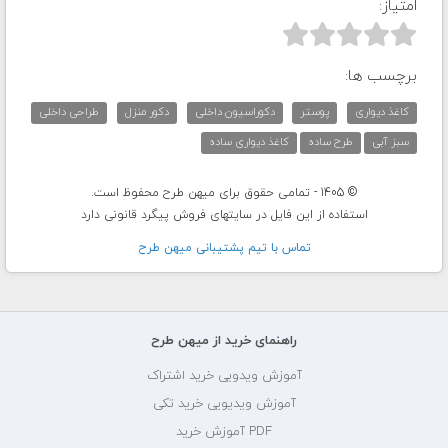
امتیاز:



برچسب ها:
کاغذ دیواری
پوستر
دکوراسیون داخلی
دکور منزل
طراحی داخلی
سبز آبی
طرح ساده
کاغذ دیواری ساده
© 1405 - تمامی حقوق برای میهن طرح محفوظ است.
استفاده از این فایل در سایتهای فروش پیگرد قانونی دارد
تماس با تيم پشتيبانی ميهن طرح
راهنمای خرید از میهن طرح
آموزش ویدویی خرید اشتراک
آموزش ویدیویی خرید تکی
PDF آموزش خرید