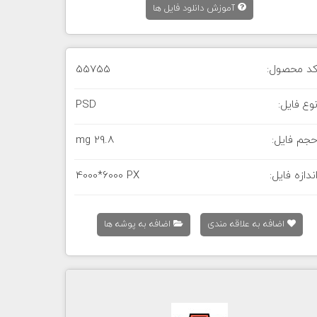
آموزش دانلود فایل ها
د محصول:
55755
وع فایل:
PSD
جم فایل:
29.8 mg
ندازه فایل:
4000*6000 PX
اضافه به علاقه مندی
اضافه به پوشه ها