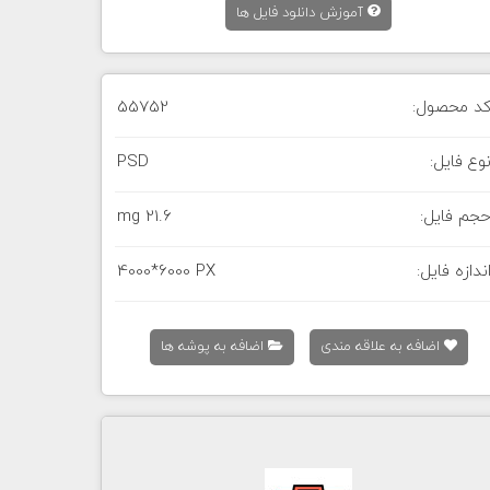
آموزش دانلود فایل ها
د محصول:
55752
وع فایل:
PSD
جم فایل:
21.6 mg
ندازه فایل:
4000*6000 PX
اضافه به علاقه مندی
اضافه به پوشه ها