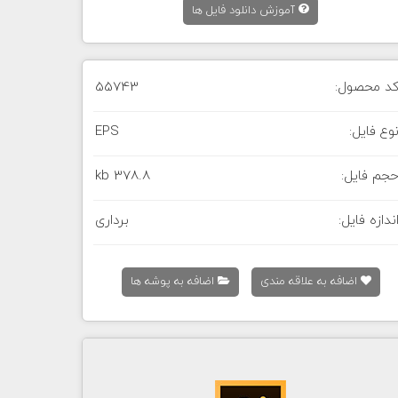
آموزش دانلود فایل ها
د محصول:
55743
وع فایل:
EPS
جم فایل:
378.8 kb
ندازه فایل:
برداری
اضافه به علاقه مندی
اضافه به پوشه ها