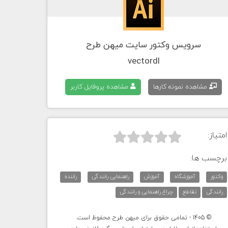
سرویس وکتور سایت میهن طرح
vectordl
مشاهده نمونه کارها
مشاهده پروفایل کاربر
امتیاز:



برچسب ها:
وکتور
آموزشگاه
آموزش
راهنمایی رانندگی
راننده
رانندگی
تقاطع
چراغ راهنمایی و رانندگی
© 1405 - تمامی حقوق برای میهن طرح محفوظ است.