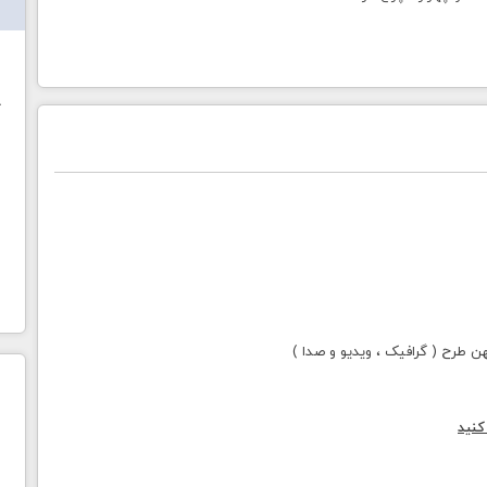
ش
خ
طرح ( گرافیک ، ویدیو و صدا )
کنید