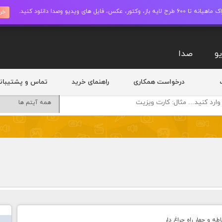
ز، وکتور، عکس، فایل های ویدیو وصدا دانلود کنید.
خری
و
صدا
درخواست همکاری
راهنمای خرید
تماس و پشتیبان