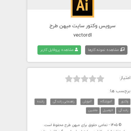
سرویس وکتور سایت میهن طرح
vectordl
مشاهده نمونه کارها
مشاهده پروفایل کاربر
امتیاز:



برچسب ها:
وکتور
آموزشگاه
آموزش
راهنمایی رانندگی
راننده
رانندگی
اتومبیل
ماشین
© 1405 - تمامی حقوق برای میهن طرح محفوظ است.