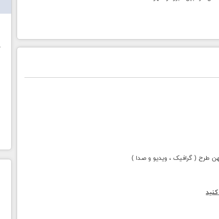
ش
خ
طرح ( گرافیک ، ویدیو و صدا )
کنید