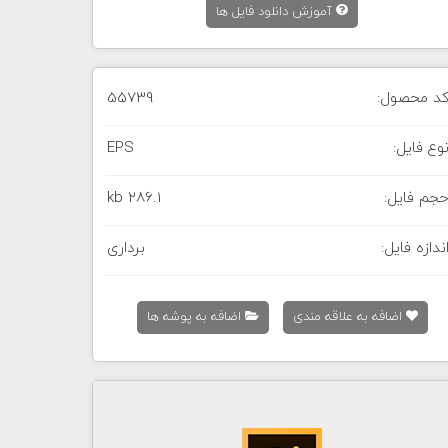
آموزش دانلود فایل ها
د محصول:
55739
وع فایل:
EPS
جم فایل:
286.1 kb
ندازه فایل:
برداری
اضافه به علاقه مندی
اضافه به پوشه ها