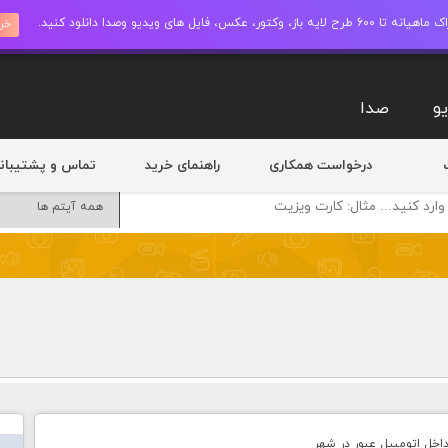
ز، وکتور، عکس، فایل های ویدیو وصدا دانلود کنید.
خری
و
صدا
درخواست همکاری
راهنمای خرید
تماس و پشتیبان