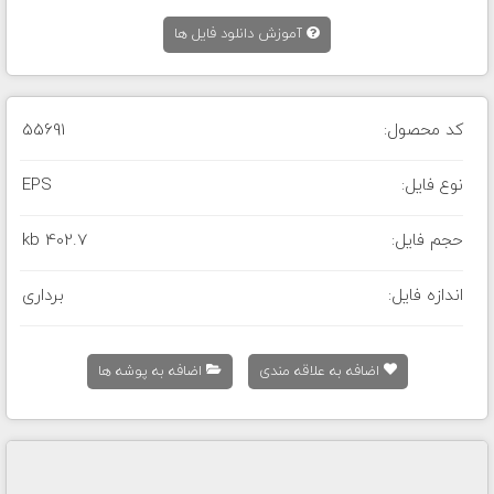
آموزش دانلود فایل ها
کد محصول:
55691
نوع فایل:
EPS
حجم فایل:
402.7 kb
اندازه فایل:
برداری
اضافه به علاقه مندی
اضافه به پوشه ها