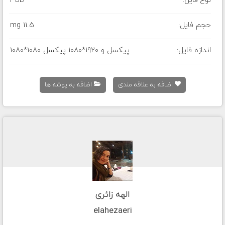
نوع فایل:
PSD
حجم فایل:
11.5 mg
اندازه فایل:
1080*1080 پیکسل و 1920*1080 پیکسل
اضافه به علاقه مندی
اضافه به پوشه ها
الهه زائری
elahezaeri