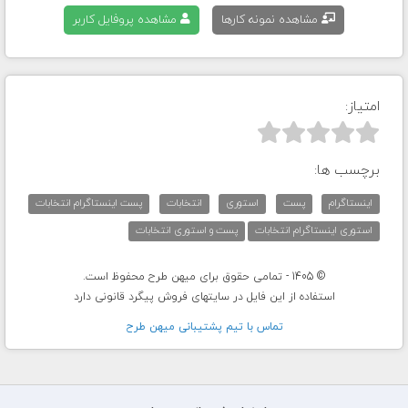
مشاهده نمونه کارها
مشاهده پروفایل کاربر
امتیاز:



برچسب ها:
اینستاگرام
پست
استوری
انتخابات
پست اینستاگرام انتخابات
استوری اینستاگرام انتخابات
پست و استوری انتخابات
© 1405 - تمامی حقوق برای میهن طرح محفوظ است.
استفاده از این فایل در سایتهای فروش پیگرد قانونی دارد
تماس با تيم پشتيبانی ميهن طرح