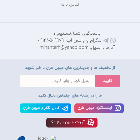
تماس با ما
پاسخگوی شما هستیم
تلگرام و واتس اپ: 09128509979
آدرس ایمیل: mihantarh@yahoo.com
از تخفیف ها و جدیدترین های میهن طرح با خبر شوید
ما را در رسانه های اجتماعی دنبال کنید
اينستاگرام ميهن طرح
کانال تلگرام ميهن طرح
آپارات ميهن طرح مگ