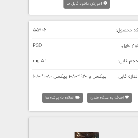
آموزش دانلود فایل ها
د محصول:
55606
وع فایل:
PSD
جم فایل:
5.1 mg
ندازه فایل:
1080*1080 پیکسل و 1920*1080 پیکسل
اضافه به علاقه مندی
اضافه به پوشه ها