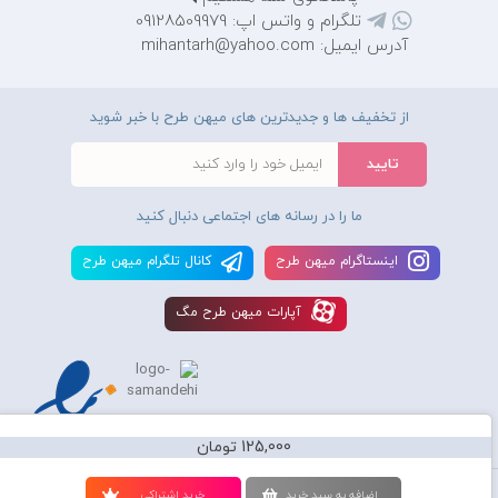
تلگرام و واتس اپ: 09128509979
آدرس ایمیل: mihantarh@yahoo.com
از تخفیف ها و جدیدترین های میهن طرح با خبر شوید
ما را در رسانه های اجتماعی دنبال کنید
اينستاگرام ميهن طرح
کانال تلگرام ميهن طرح
آپارات ميهن طرح مگ
125,000 تومان
استفاده از محصولات سايت میهن طرح برای مقاصد تجاری ممنوع و موجب پیگرد
اضافه به سبد خريد
خريد اشتراکی