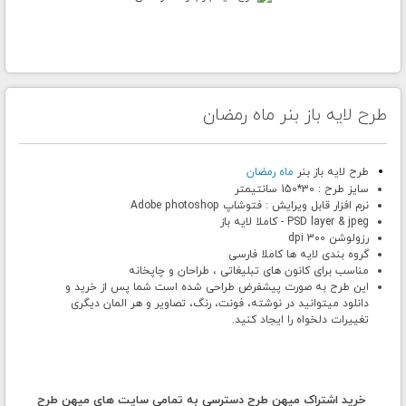
طرح لایه باز بنر ماه رمضان
طرح لایه باز بنر
ماه رمضان
سایز طرح : 30*150 سانتیمتر
نرم افزار قابل ویرایش : فتوشاپ Adobe photoshop
PSD layer & jpeg - کاملا لایه باز
رزولوشن 300 dpi
گروه بندی لایه ها کاملا فارسی
مناسب برای کانون های تبلیغاتی ، طراحان و چاپخانه
این طرح به صورت پیشفرض طراحی شده است شما پس از خرید و
دانلود میتوانید در نوشته، فونت، رنگ، تصاویر و هر المان دیگری
تغییرات دلخواه را ایجاد کنید.
خرید اشتراک میهن طرح دسترسی به تمامی سایت های میهن طرح