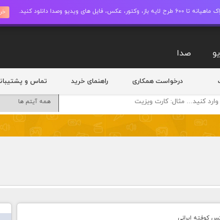
ز، وکتور، عکس، فایل های ویدیو وصدا دانلود کنید.
خری
و
صدا
درخواست همکاری
راهنمای خرید
تماس و پشتیبان