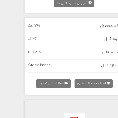
آموزش دانلود فایل ها
د محصول:
55541
وع فایل:
JPEG
جم فایل:
8.8 mg
ندازه فایل:
Stock Image
اضافه به علاقه مندی
اضافه به پوشه ها