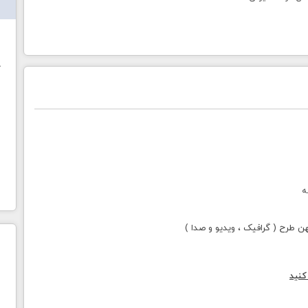
ش
خ
ه
طرح ( گرافیک ، ویدیو و صدا )
کنید