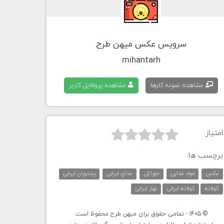
سرویس عکس میهن طرح
mihantarh
مشاهده نمونه کارها
مشاهده پروفایل کاربر
امتیاز:



برچسب ها:
عکس
مواد غذایی
خوراکی
غذای ایرانی
رستوران ایرانی
کوفته
کوفته ایرانی
نهار ایرانی
© 1405 - تمامی حقوق برای میهن طرح محفوظ است.