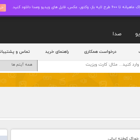
ز، وکتور، عکس، فایل های ویدیو وصدا دانلود کنید.
خری
و
صدا
درخواست همکاری
راهنمای خرید
تماس و پشتیبان