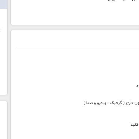
ش
خ
ه
طرح ( گرافیک ، ویدیو و صدا )
کنید