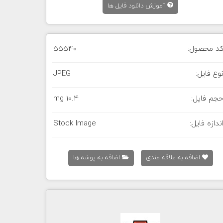
آموزش دانلود فایل ها
د محصول:
55540
وع فایل:
JPEG
جم فایل:
10.4 mg
ندازه فایل:
Stock Image
اضافه به علاقه مندی
اضافه به پوشه ها