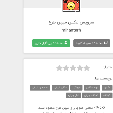
سرویس عکس میهن طرح
mihantarh
مشاهده نمونه کارها
مشاهده پروفایل کاربر
امتیاز:



برچسب ها:
عکس
مواد غذایی
خوراکی
غذای ایرانی
رستوران ایرانی
کوفته
کوفته ایرانی
نهار ایرانی
© 1405 - تمامی حقوق برای میهن طرح محفوظ است.