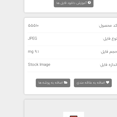
آموزش دانلود فایل ها
د محصول:
55510
وع فایل:
JPEG
جم فایل:
9.1 mg
ندازه فایل:
Stock Image
اضافه به علاقه مندی
اضافه به پوشه ها