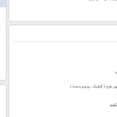
ش
خ
ه
طرح ( گرافیک ، ویدیو و صدا )
کنید