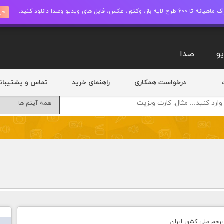
ز، وکتور، عکس، فایل های ویدیو وصدا دانلود کنید.
خری
و
صدا
درخواست همکاری
راهنمای خرید
تماس و پشتیبان