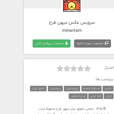
سرویس عکس میهن طرح
mihantarh
مشاهده نمونه کارها
مشاهده پروفایل کاربر
امتیاز:



برچسب ها:
عکس
استوک ایمیج
پرچم ایران
پرچم ملی
کشور ایران
ایران
نماد ایران
ایران اسلامی
© 1405 - تمامی حقوق برای میهن طرح محفوظ است.