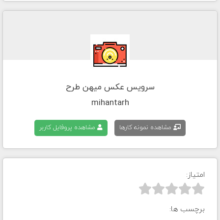
سرویس عکس میهن طرح
mihantarh
مشاهده نمونه کارها
مشاهده پروفایل کاربر
امتیاز:



برچسب ها: