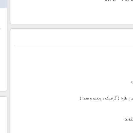
ش
خ
ه
طرح ( گرافیک ، ویدیو و صدا )
کنید