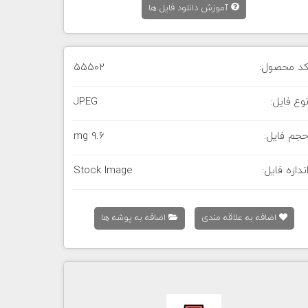
آموزش دانلود فایل ها
د محصول:
55502
وع فایل:
JPEG
جم فایل:
9.6 mg
ندازه فایل:
Stock Image
اضافه به علاقه مندی
اضافه به پوشه ها