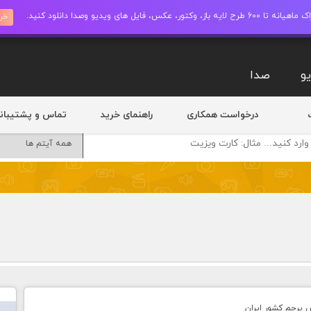
ز، وکتور، عکس، فایل های ویدیو وصدا دانلود کنید.
خری
و
صدا
درخواست همکاری
راهنمای خرید
تماس و پشتیبان