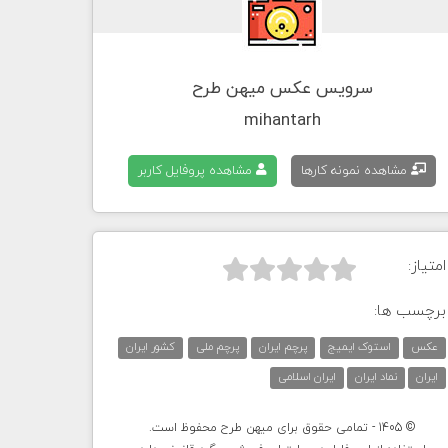
سرویس عکس میهن طرح
mihantarh
مشاهده نمونه کارها
مشاهده پروفایل کاربر
امتیاز:



برچسب ها:
عکس
استوک ایمیج
پرچم ایران
پرچم ملی
کشور ایران
ایران
نماد ایران
ایران اسلامی
© 1405 - تمامی حقوق برای میهن طرح محفوظ است.