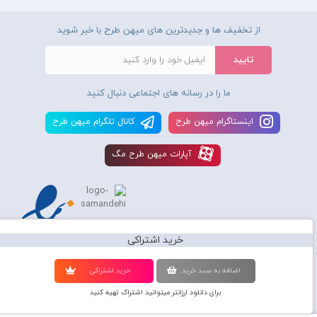
از تخفیف ها و جدیدترین های میهن طرح با خبر شوید
ما را در رسانه های اجتماعی دنبال کنید
اينستاگرام ميهن طرح
کانال تلگرام ميهن طرح
آپارات ميهن طرح مگ
خرید اشتراکی
استفاده از محصولات سايت میهن طرح برای مقاصد تجاری ممنوع و موجب پیگرد
اضافه به سبد خريد
خريد اشتراکی
قانونی میباشد و کليه حقوق اين سايت متعلق به شرکت دانش بنیان میهن طرح
برای دانلود ارزانتر میتوانید اشتراک تهیه کنید
گرافیک می‌باشد.