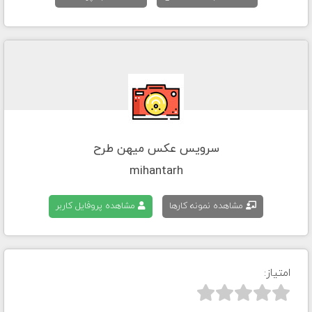
سرویس عکس میهن طرح
mihantarh
مشاهده نمونه کارها
مشاهده پروفایل کاربر
امتیاز:


