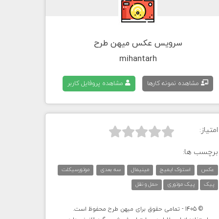
سرویس عکس میهن طرح
mihantarh
مشاهده نمونه کارها
مشاهده پروفایل کاربر
امتیاز:



برچسب ها:
عکس
استوک ایمیج
مینیمال
سه بعدی
موتورسیکلت
پیک
پیک موتوری
حمل و نقل
© 1405 - تمامی حقوق برای میهن طرح محفوظ است.