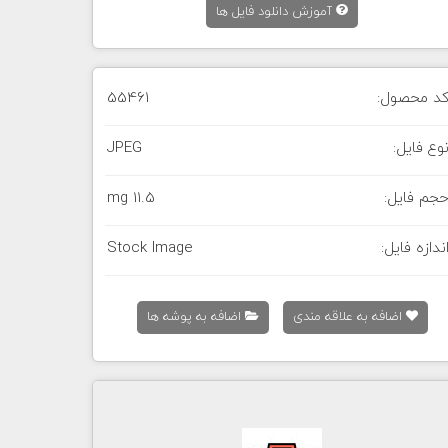
آموزش دانلود فایل ها
د محصول:
55461
وع فایل:
JPEG
جم فایل:
11.5 mg
ندازه فایل:
Stock Image
اضافه به علاقه مندی
اضافه به پوشه ها