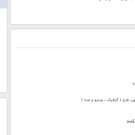
ش
خ
ه
طرح ( گرافیک ، ویدیو و صدا )
کنید