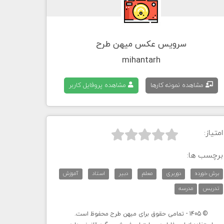
سرویس عکس میهن طرح
mihantarh
مشاهده نمونه کارها
مشاهده پروفایل کاربر
امتیاز:



برچسب ها:
برش خورده
دوربری
معلم
دبیر
استاد
آموزش
تدریس
مدرسه
© 1405 - تمامی حقوق برای میهن طرح محفوظ است.