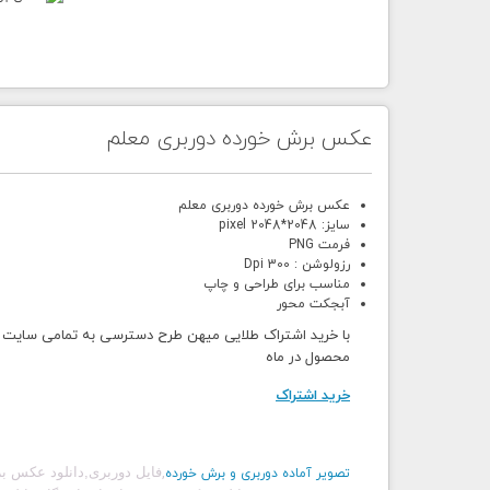
عکس برش خورده دوربری معلم
عکس برش خورده دوربری معلم
سایز: 2048*2048 pixel
فرمت PNG
رزولوشن : 300 Dpi
مناسب برای طراحی و چاپ
آبجکت محور
محصول در ماه
خرید اشتراک
,
فایل دوربری,دانلود عکس ب
تصویر آماده دوربری و برش خورده