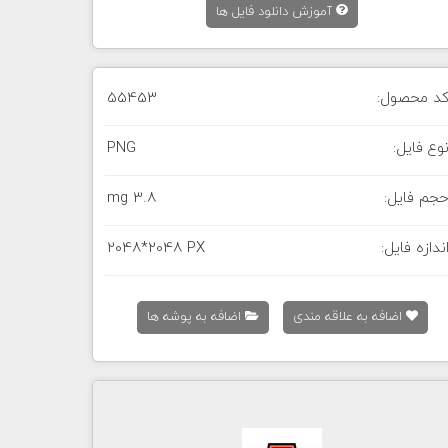
آموزش دانلود فایل ها
د محصول:
55453
وع فایل:
PNG
جم فایل:
3.8 mg
ندازه فایل:
2048*2048 PX
اضافه به علاقه مندی
اضافه به پوشه ها