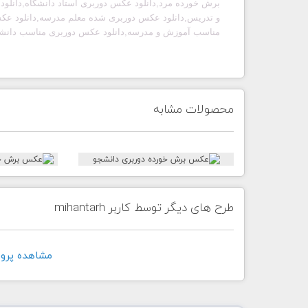
برش خورده مرد,دانلود عکس دوربری استاد دانشگاه,دانل
و تدریس,دانلود عکس دوربری شده معلم مدرسه,دانلود ع
مناسب آموزش و مدرسه,دانلود عکس دوربری مناسب دانشگ
محصولات مشابه
طرح های دیگر توسط کاربر mihantarh
مشاهده پروفايل ک