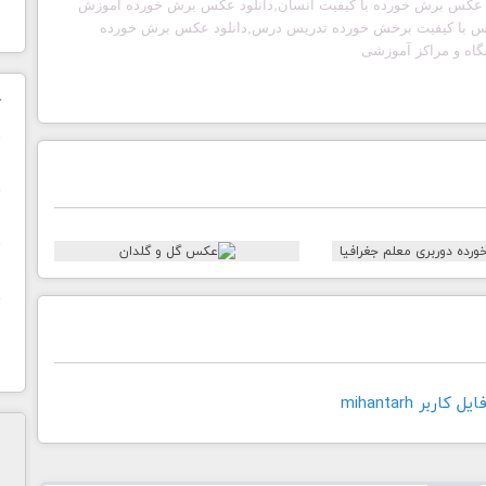
ود عکس برش خورده با کیفیت انسان,دانلود عکس برش خورده آموزش
کس با کیفیت برخش خورده تدریس درس,دانلود عکس برش خورده
اه و مراکز آموزشی
ک
ن
ح
ا
اربر mihantarh