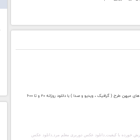
ش
خ
با خرید اشتراک طلایی میهن طرح دسترسی به تمامی سایت های میهن طرح ( گرافیک ، ویدیو و صدا ) با دانلود روزانه 20 و تا 600
رش خورده با کیفیت,دانلود عکس دوربری معلم مرد,دانلود عکس