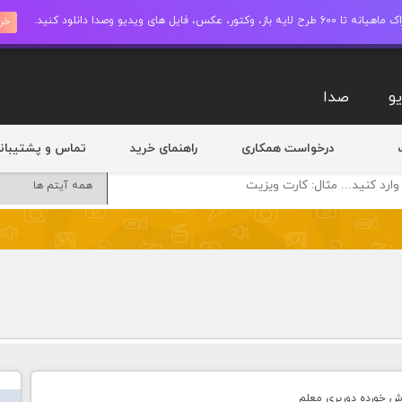
ز، وکتور، عکس، فایل های ویدیو وصدا دانلود کنید.
خری
و
صدا
درخواست همکاری
راهنمای خرید
تماس و پشتیبان