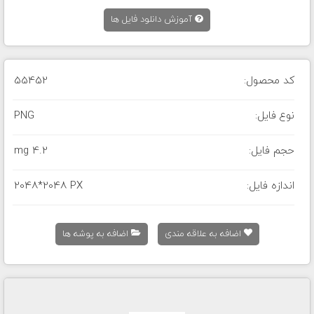
آموزش دانلود فایل ها
کد محصول:
55452
نوع فایل:
PNG
حجم فایل:
4.2 mg
اندازه فایل:
2048*2048 PX
اضافه به علاقه مندی
اضافه به پوشه ها