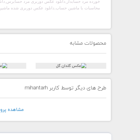
خورده مرد حسابدار,دانلود عکس دوربری مرد حسابرس,دان
محاسبات با ماشین حساب,دانلود عکس دوربری شده ماشین
محصولات مشابه
طرح های دیگر توسط کاربر mihantarh
مشاهده پروفايل ک