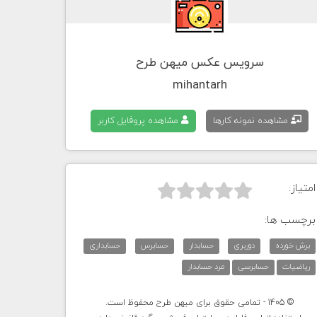
سرویس عکس میهن طرح
mihantarh
مشاهده نمونه کارها
مشاهده پروفایل کاربر
امتیاز:



برچسب ها:
برش خورده
دوربری
حسابدار
حسابرس
حسابداری
ریاضیات
حسابرسی
مرد حسابدار
© 1405 - تمامی حقوق برای میهن طرح محفوظ است.