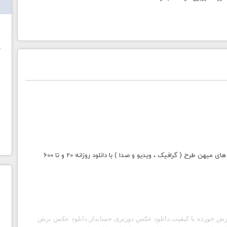
ش
خ
با خرید اشتراک طلایی میهن طرح دسترسی به تمامی سایت های میهن طرح ( گرافیک ، ویدیو و صدا ) با دانلود روزانه 20 و تا 600
رش خورده با کیفیت,دانلود عکس دوربری حسابدار,دانلود عکس برش