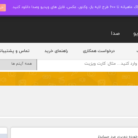
ز، وکتور، عکس، فایل های ویدیو وصدا دانلود کنید.
خری
و
صدا
درخواست همکاری
راهنمای خرید
تماس و پشتیبان