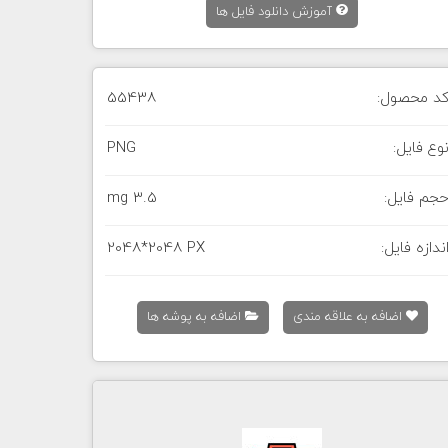
آموزش دانلود فایل ها
د محصول:
55438
وع فایل:
PNG
جم فایل:
3.5 mg
ندازه فایل:
2048*2048 PX
اضافه به علاقه مندی
اضافه به پوشه ها