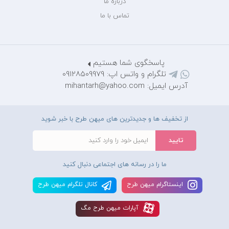
درباره ما
تماس با ما
پاسخگوی شما هستیم
تلگرام و واتس اپ: 09128509979
آدرس ایمیل: mihantarh@yahoo.com
از تخفیف ها و جدیدترین های میهن طرح با خبر شوید
ما را در رسانه های اجتماعی دنبال کنید
اينستاگرام ميهن طرح
کانال تلگرام ميهن طرح
آپارات ميهن طرح مگ