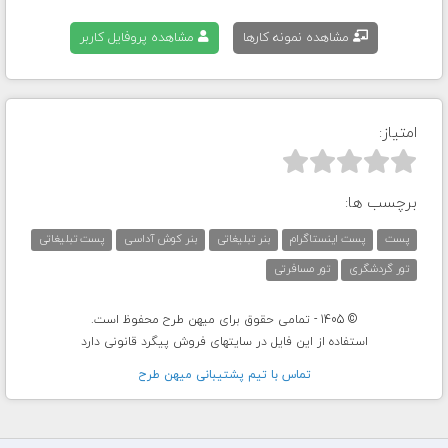
مشاهده نمونه کارها
مشاهده پروفایل کاربر
امتیاز:



برچسب ها:
پست
پست اینستاگرام
بنر تبلیغاتی
بنر کوش آداسی
پست تبلیغاتی
تور گردشگری
تور مسافرتی
© 1405 - تمامی حقوق برای میهن طرح محفوظ است.
استفاده از این فایل در سایتهای فروش پیگرد قانونی دارد
تماس با تيم پشتيبانی ميهن طرح