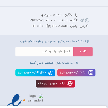
پاسخگوی شما هستیم
تلگرام و واتس اپ: 09128509979
آدرس ایمیل: mihantarh@yahoo.com
از تخفیف ها و جدیدترین های میهن طرح با خبر شوید
ما را در رسانه های اجتماعی دنبال کنید
اينستاگرام ميهن طرح
کانال تلگرام ميهن طرح
آپارات ميهن طرح مگ