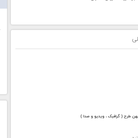
ش
خ
لی
 طرح ( گرافیک ، ویدیو و صدا )