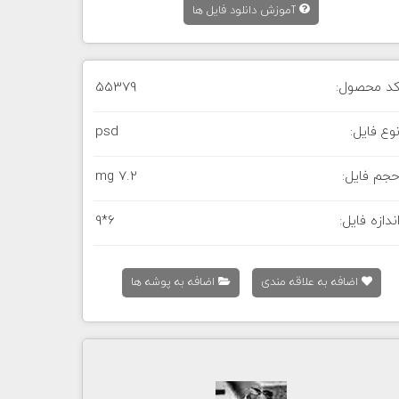
آموزش دانلود فایل ها
د محصول:
55379
وع فایل:
psd
جم فایل:
7.2 mg
ندازه فایل:
9*6
اضافه به علاقه مندی
اضافه به پوشه ها