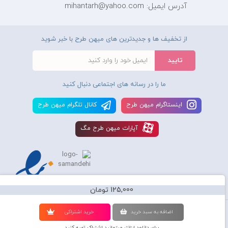
آدرس ایمیل: mihantarh@yahoo.com
از تخفیف ها و جدیدترین های میهن طرح با خبر شوید
ما را در رسانه های اجتماعی دنبال کنید
اينستاگرام ميهن طرح
کانال تلگرام ميهن طرح
آپارات ميهن طرح مگ
125,000 تومان
استفاده از محصولات سايت میهن طرح برای مقاصد تجاری ممنوع و موجب پیگرد
اضافه به سبد خريد
خريد اشتراکی
قانونی میباشد و کليه حقوق اين سايت متعلق به شرکت دانش بنیان میهن طرح
برای دانلود ارزانتر میتوانید اشتراک تهیه کنید