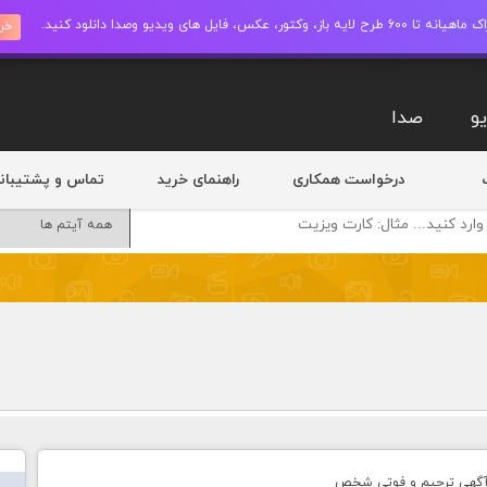
ز، وکتور، عکس، فایل های ویدیو وصدا دانلود کنید.
خری
و
صدا
درخواست همکاری
راهنمای خرید
تماس و پشتیبان