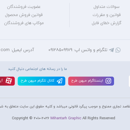
سوالات متداول
عضویت فروشندگان
قوانین و مقررات
قوانین فروش محصول
گزارش خطای فایل
موکاپ های فروشندگان
تلگرام و واتس اپ: 09128509979
آدرس ایمیل: mihantarh@yahoo.com
ما را در رسانه های اجتماعی دنبال کنید
اينستاگرام ميهن طرح
کانال تلگرام ميهن طرح
آپا
قاصد تجاری ممنوع و موجب پیگرد قانونی میباشد و کليه حقوق اين سايت متعلق به شر
Copyright © 2010-2026
Mihantarh Graphic
All Rights Reserved