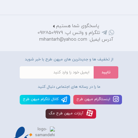
پاسخگوی شما هستیم
تلگرام و واتس اپ: 09128509979
آدرس ایمیل: mihantarh@yahoo.com
از تخفیف ها و جدیدترین های میهن طرح با خبر شوید
ما را در رسانه های اجتماعی دنبال کنید
اينستاگرام ميهن طرح
کانال تلگرام ميهن طرح
آپارات ميهن طرح مگ