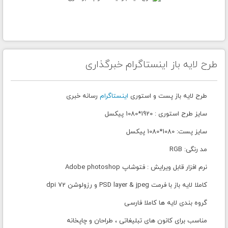
طرح لایه باز اینستاگرام خبرگذاری
طرح لایه باز پست و استوری
اینستاگرام
رسانه خبری
سایز طرح استوری : 1920*1080 پیکسل
سایز پست: 1080*1080 پیکسل
مد رنگی: RGB
نرم افزار قابل ویرایش : فتوشاپ Adobe photoshop
کاملا لایه باز با فرمت PSD layer & jpeg و رزولوشن 72 dpi
گروه بندی لایه ها کاملا فارسی
مناسب برای کانون های تبلیغاتی ، طراحان و چاپخانه