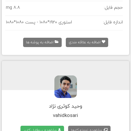
حجم فایل:
8.8 mg
اندازه فایل:
استوری 1920*1080 - پست 1080*1080
اضافه به علاقه مندی
اضافه به پوشه ها
وحید کوثری نژاد
vahidkosari
مشاهده نمونه کارها
مشاهده پروفایل کاربر