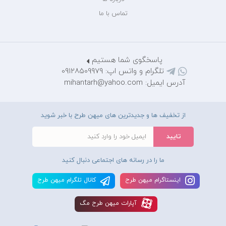
تماس با ما
پاسخگوی شما هستیم
تلگرام و واتس اپ: 09128509979
آدرس ایمیل: mihantarh@yahoo.com
از تخفیف ها و جدیدترین های میهن طرح با خبر شوید
ما را در رسانه های اجتماعی دنبال کنید
اينستاگرام ميهن طرح
کانال تلگرام ميهن طرح
آپارات ميهن طرح مگ