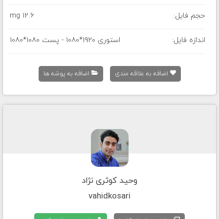
حجم فایل:
12.6 mg
اندازه فایل:
استوری 1920*1080 - پست 1080*1080
اضافه به علاقه مندی
اضافه به پوشه ها
وحید کوثری نژاد
vahidkosari