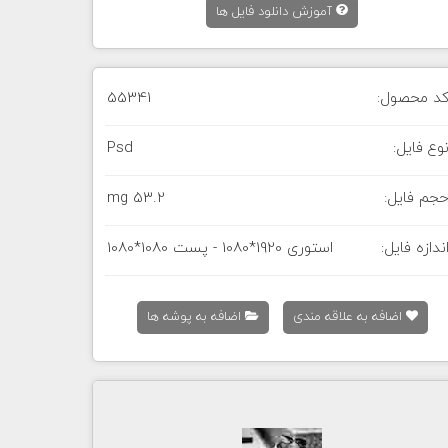
آموزش دانلود فایل ها
د محصول:
55341
وع فایل:
Psd
جم فایل:
53.2 mg
ندازه فایل:
استوری 1920*1080 - پست 1080*1080
اضافه به علاقه مندی
اضافه به پوشه ها