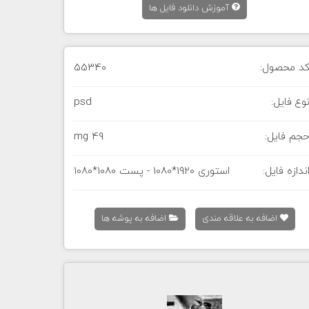
آموزش دانلود فایل ها
د محصول:
55340
وع فایل:
psd
جم فایل:
49 mg
ندازه فایل:
استوری 1920*1080 - پست 1080*1080
اضافه به علاقه مندی
اضافه به پوشه ها