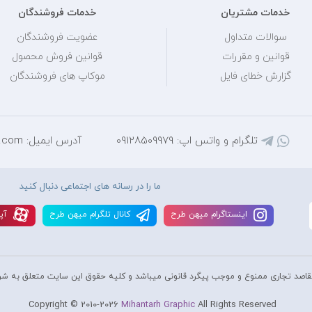
خدمات مشتریان
خدمات فروشندگان
سوالات متداول
عضویت فروشندگان
قوانین و مقررات
قوانین فروش محصول
گزارش خطای فایل
موکاپ های فروشندگان
تلگرام و واتس اپ: 09128509979
آدرس ایمیل: mihantarh@yahoo.com
ما را در رسانه های اجتماعی دنبال کنید
اينستاگرام ميهن طرح
کانال تلگرام ميهن طرح
آپا
قاصد تجاری ممنوع و موجب پیگرد قانونی میباشد و کليه حقوق اين سايت متعلق به شر
Copyright © 2010-2026
Mihantarh Graphic
All Rights Reserved