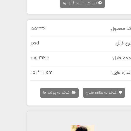
آموزش دانلود فایل ها
د محصول:
55336
وع فایل:
psd
جم فایل:
316.5 mg
ندازه فایل:
150*30 cm
اضافه به علاقه مندی
اضافه به پوشه ها