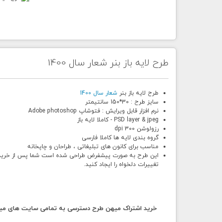
طرح لایه باز بنر شعار سال 1400
طرح لایه باز بنر
شعار سال 1400
سایز طرح : 30*150 سانتیمتر
نرم افزار قابل ویرایش : فتوشاپ Adobe photoshop
PSD layer & jpeg - کاملا لایه باز
رزولوشن 300 dpi
گروه بندی لایه ها کاملا فارسی
مناسب برای کانون های تبلیغاتی ، طراحان و چاپخانه
این طرح به صورت پیشفرض طراحی شده است شما پس از خرید و د
تغییرات دلخواه را ایجاد کنید.
خرید اشتراک میهن طرح دسترسی به تمامی سایت های میهن