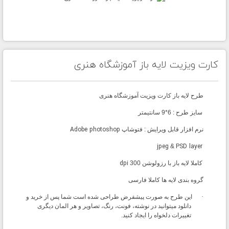
کارت ویزیت لایه باز آموزشگاه هنری
طرح لایه باز کارت ویزیت آموزشگاه هنری
سایز طرح : 6*9 سانتیمتر
نرم افزار قابل ویرایش : فتوشاپ
Adobe photoshop
jpeg
&
PSD layer
کاملا لایه باز با رزولوشن
300
dpi
گروه بندی لایه ها کاملا فارسی
·
این طرح به صورت پیشفرض طراحی شده است شما پس از خرید و
دانلود میتوانید در نوشته، فونت، رن
گ، تصاویر و هر المان دیگری
تغییرات دلخواه را ایجاد کنید.