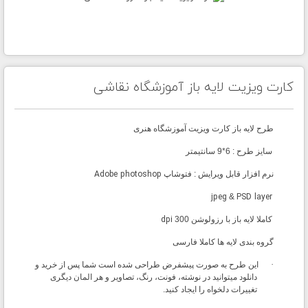
کارت ویزیت لایه باز آموزشگاه نقاشی
طرح لایه باز کارت ویزیت آموزشگاه هنری
سایز طرح : 6*9 سانتیمتر
نرم افزار قابل ویرایش : فتوشاپ
Adobe photoshop
jpeg
&
PSD layer
کاملا لایه باز با رزولوشن
300
dpi
گروه بندی لایه ها کاملا فارسی
·
این طرح به صورت پیشفرض طراحی شده است شما پس از خرید و
دانلود میتوانید در نوشته، فونت، رن
گ، تصاویر و هر المان دیگری
تغییرات دلخواه را ایجاد کنید.