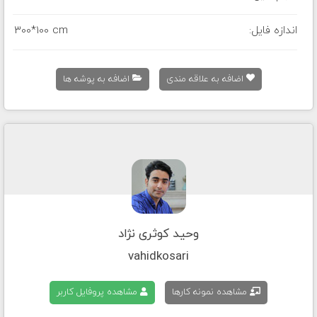
اندازه فایل:
300*100 cm
اضافه به علاقه مندی
اضافه به پوشه ها
وحید کوثری نژاد
vahidkosari
مشاهده نمونه کارها
مشاهده پروفایل کاربر