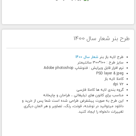
طرح بنر شعار سال 1400
طرح لایه باز بنر
شعار سال 1400
سایز طرح : 100*300 سانتیمتر
نرم افزار قابل ویرایش : فتوشاپ Adobe photoshop
PSD layer & jpeg
کاملا لایه باز
72 dpi
گروه بندی لایه ها کاملا فارسی
مناسب برای کانون های تبلیغاتی ، طراحان و چاپخانه
این طرح به صورت پیشفرض طراحی شده است شما پس از خرید و
دانلود میتوانید در نوشته، فونت، رنگ، تصاویر و هر المان دیگری
تغییرات دلخواه را ایجاد کنید.