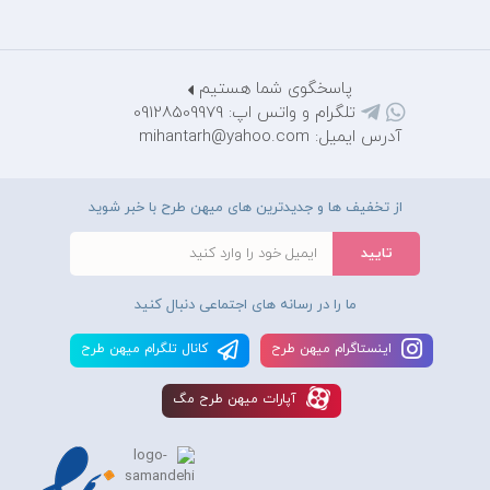
پاسخگوی شما هستیم
تلگرام و واتس اپ: 09128509979
آدرس ایمیل: mihantarh@yahoo.com
از تخفیف ها و جدیدترین های میهن طرح با خبر شوید
ما را در رسانه های اجتماعی دنبال کنید
اينستاگرام ميهن طرح
کانال تلگرام ميهن طرح
آپارات ميهن طرح مگ