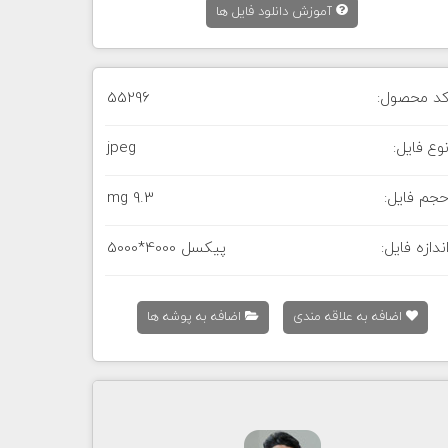
آموزش دانلود فایل ها
د محصول:
55296
وع فایل:
jpeg
جم فایل:
9.3 mg
ندازه فایل:
5000*4000 پیکسل
اضافه به علاقه مندی
اضافه به پوشه ها