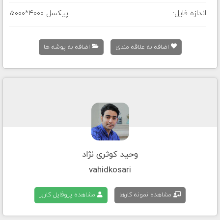
اندازه فایل:
5000*4000 پیکسل
اضافه به علاقه مندی
اضافه به پوشه ها
وحید کوثری نژاد
vahidkosari
مشاهده نمونه کارها
مشاهده پروفایل کاربر