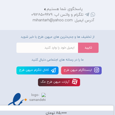
پاسخگوی شما هستیم
تلگرام و واتس اپ: 09128509979
آدرس ایمیل: mihantarh@yahoo.com
از تخفیف ها و جدیدترین های میهن طرح با خبر شوید
ما را در رسانه های اجتماعی دنبال کنید
اينستاگرام ميهن طرح
کانال تلگرام ميهن طرح
آپارات ميهن طرح مگ
85,000 تومان