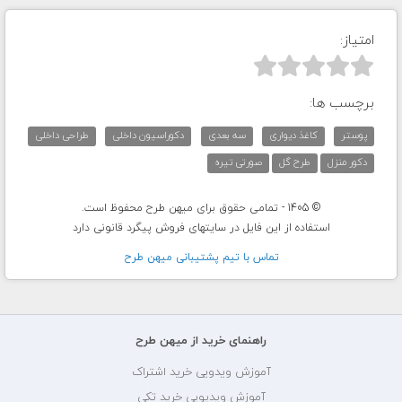
امتیاز:



برچسب ها:
پوستر
کاغذ دیواری
سه بعدی
دکوراسیون داخلی
طراحی داخلی
دکور منزل
طرح گل
صورتی تیره
© 1405 - تمامی حقوق برای میهن طرح محفوظ است.
استفاده از این فایل در سایتهای فروش پیگرد قانونی دارد
تماس با تيم پشتيبانی ميهن طرح
راهنمای خرید از میهن طرح
آموزش ویدویی خرید اشتراک
آموزش ویدیویی خرید تکی