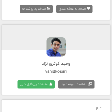
اضافه به علاقه مندی
اضافه به پوشه ها
وحید کوثری نژاد
vahidkosari
مشاهده نمونه کارها
مشاهده پروفایل کاربر
امتیاز: