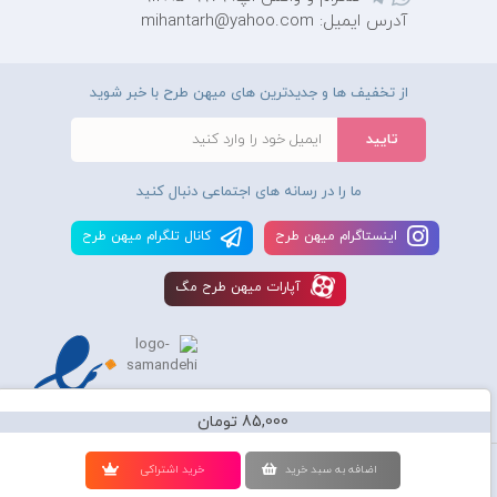
آدرس ایمیل: mihantarh@yahoo.com
از تخفیف ها و جدیدترین های میهن طرح با خبر شوید
ما را در رسانه های اجتماعی دنبال کنید
اينستاگرام ميهن طرح
کانال تلگرام ميهن طرح
آپارات ميهن طرح مگ
85,000 تومان
استفاده از محصولات سايت میهن طرح برای مقاصد تجاری ممنوع و موجب پیگرد
اضافه به سبد خريد
خريد اشتراکی
قانونی میباشد و کليه حقوق اين سايت متعلق به شرکت دانش بنیان میهن طرح