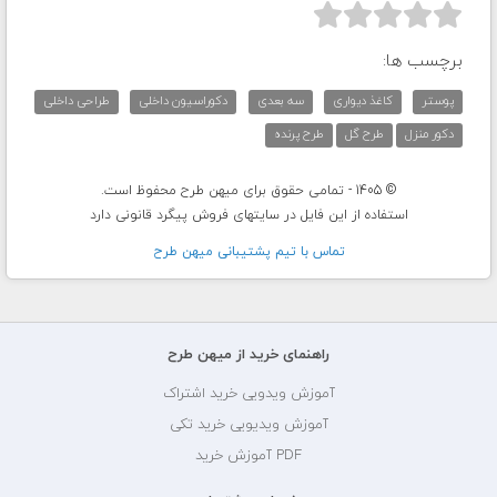



برچسب ها:
پوستر
کاغذ دیواری
سه بعدی
دکوراسیون داخلی
طراحی داخلی
دکور منزل
طرح گل
طرح پرنده
© 1405 - تمامی حقوق برای میهن طرح محفوظ است.
استفاده از این فایل در سایتهای فروش پیگرد قانونی دارد
تماس با تيم پشتيبانی ميهن طرح
راهنمای خرید از میهن طرح
آموزش ویدویی خرید اشتراک
آموزش ویدیویی خرید تکی
PDF آموزش خرید