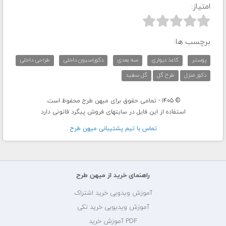
امتیاز:



برچسب ها:
پوستر
کاغذ دیواری
سه بعدی
دکوراسیون داخلی
طراحی داخلی
دکور منزل
طرح گل
گل سفید
© 1405 - تمامی حقوق برای میهن طرح محفوظ است.
استفاده از این فایل در سایتهای فروش پیگرد قانونی دارد
تماس با تيم پشتيبانی ميهن طرح
راهنمای خرید از میهن طرح
آموزش ویدویی خرید اشتراک
آموزش ویدیویی خرید تکی
PDF آموزش خرید