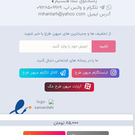
پاسخگوی شما هستیم
تلگرام و واتس اپ: 09128509979
آدرس ایمیل: mihantarh@yahoo.com
از تخفیف ها و جدیدترین های میهن طرح با خبر شوید
ما را در رسانه های اجتماعی دنبال کنید
اينستاگرام ميهن طرح
کانال تلگرام ميهن طرح
آپارات ميهن طرح مگ
85,000 تومان
استفاده از محصولات سايت میهن طرح برای مقاصد تجاری ممنوع و موجب پیگرد