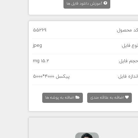
آموزش دانلود فایل ها
د محصول:
55269
وع فایل:
jpeg
جم فایل:
15.2 mg
ندازه فایل:
5000*4000 پیکسل
اضافه به علاقه مندی
اضافه به پوشه ها