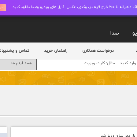
ز، وکتور، عکس، فایل های ویدیو وصدا دانلود کنید.
خری
و
صدا
درخواست همکاری
راهنمای خرید
تماس و پشتیبان