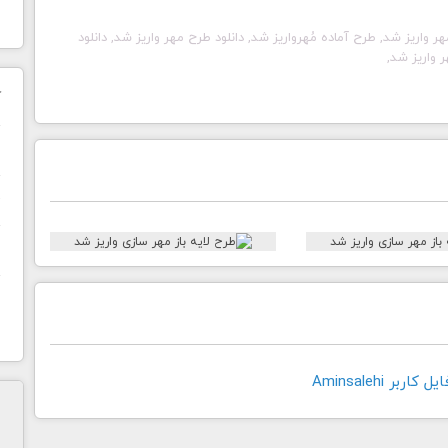
هر
واریز شد
, طرح آماده مُهر
واریز شد
, دانلود طرح مهر
واریز شد
, دانلود
هر
واریز شد
,
ک
ن
ح
ا
بر Aminsalehi