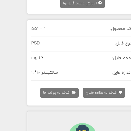
آموزش دانلود فایل ها
د محصول:
55242
وع فایل:
PSD
جم فایل:
1.6 mg
ندازه فایل:
10*10 سانتیمتر
اضافه به علاقه مندی
اضافه به پوشه ها