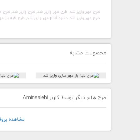
طرح مهر
واریز شد
, طرح مهر
واریز شد
, طرح
واریز شد
, طرح م
طرح مهر
واریز شد
, دانلود psd مهر
واریز شد
, طرح لایه باز م
محصولات مشابه
طرح های دیگر توسط کاربر Aminsalehi
مشاهده پروفايل کار