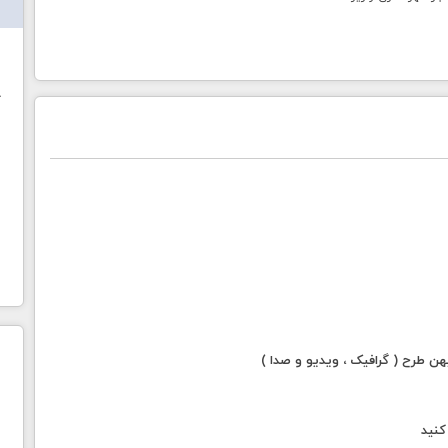
ش
خ
 طرح ( گرافیک ، ویدیو و صدا )
ال کنید