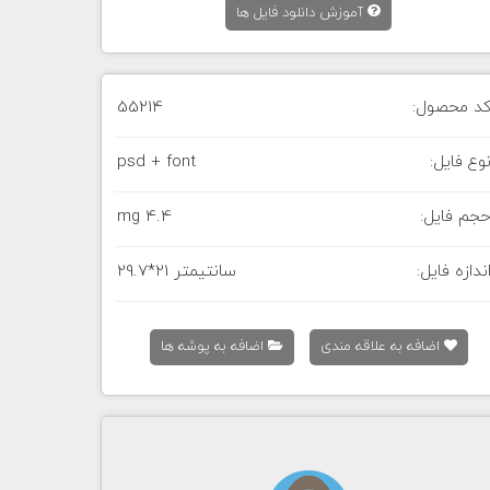
آموزش دانلود فایل ها
د محصول:
55214
وع فایل:
psd + font
جم فایل:
4.4 mg
ندازه فایل:
29.7*21 سانتیمتر
اضافه به علاقه مندی
اضافه به پوشه ها