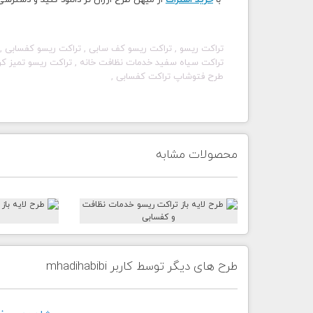
با
خرید اشتراک
از میهن طرح ارزان تر دانلود کنید و دسترس
تراکت ریسو , تراکت ریسو کف سابی , تراکت ریسو کفسابی , ت
طرح فتوشاپ تراکت کفسابی ,
محصولات مشابه
طرح های دیگر توسط کاربر mhadihabibi