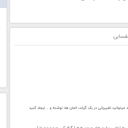
ش
خ
فسابی
انید تغییراتی در بک گراند، المان ها، نوشته و ... ایجاد کنید