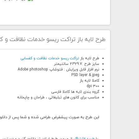
طرح لایه باز تراکت ریسو خدمات نظافت و ک
طرح لایه باز
تراکت ریسو خدمات نظافت و کفسابی
سایز طرح :29.7*21 سانتیمتر
نرم افزار قابل ویرایش : فتوشاپ Adobe photoshop
PSD layer & jpeg
کاملا لایه باز
300 dpi
گروه بندی لایه ها کاملا فارسی
مناسب برای کانون های تبلیغاتی ، طراحان و چاپخانه
این طرح به صورت پیشفرض طراحی شده و شما پس از دانلود میتو