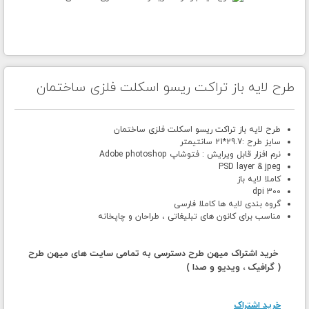
طرح لایه باز تراکت ریسو اسکلت فلزی ساختمان
طرح لایه باز تراکت ریسو اسکلت فلزی ساختمان
سایز طرح :29.7*21 سانتیمتر
نرم افزار قابل ویرایش : فتوشاپ Adobe photoshop
PSD layer & jpeg
کاملا لایه باز
300 dpi
گروه بندی لایه ها کاملا فارسی
مناسب برای کانون های تبلیغاتی ، طراحان و چاپخانه
خرید اشتراک میهن طرح دسترسی به تمامی سایت های میهن طرح
( گرافیک ، ویدیو و صدا )
خرید اشتراک