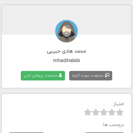
محمد هادی حبیبی
mhadihabibi
مشاهده نمونه کارها
مشاهده پروفایل کاربر
امتیاز:



برچسب ها: