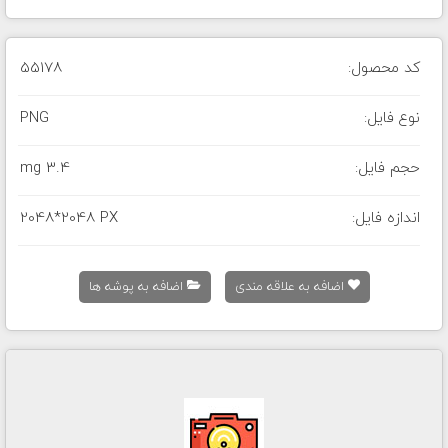
کد محصول:
55178
نوع فایل:
PNG
حجم فایل:
3.4 mg
اندازه فایل:
2048*2048 PX
اضافه به علاقه مندی
اضافه به پوشه ها