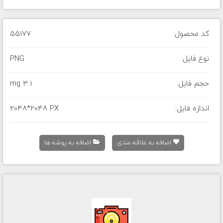
کد محصول:
55177
نوع فایل:
PNG
حجم فایل:
3.1 mg
اندازه فایل:
2048*2048 PX
اضافه به علاقه مندی
اضافه به پوشه ها