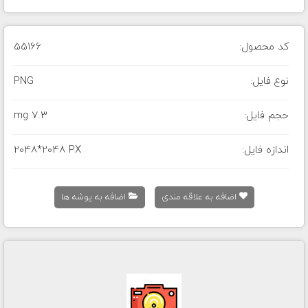
کد محصول:
55166
نوع فایل:
PNG
حجم فایل:
7.3 mg
اندازه فایل:
2048*2048 PX
اضافه به علاقه مندی
اضافه به پوشه ها