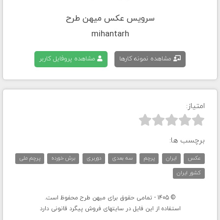
سرویس عکس میهن طرح
mihantarh
مشاهده نمونه کارها
مشاهده پروفایل کاربر
امتیاز:



برچسب ها:
عکس
ایران
پرچم
سه بعدی
دوربری
برش خورده
پرچم ملی
کشور ایران
© 1405 - تمامی حقوق برای میهن طرح محفوظ است.
استفاده از این فایل در سایتهای فروش پیگرد قانونی دارد