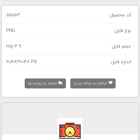
کد محصول:
55153
نوع فایل:
PNG
حجم فایل:
3.9 mg
اندازه فایل:
2048*2048 PX
اضافه به علاقه مندی
اضافه به پوشه ها