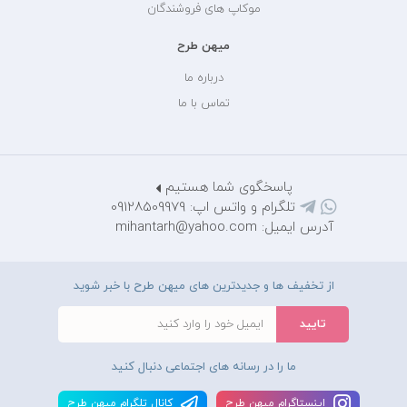
موکاپ های فروشندگان
میهن طرح
درباره ما
تماس با ما
پاسخگوی شما هستیم
تلگرام و واتس اپ: 09128509979
آدرس ایمیل: mihantarh@yahoo.com
از تخفیف ها و جدیدترین های میهن طرح با خبر شوید
ما را در رسانه های اجتماعی دنبال کنید
اينستاگرام ميهن طرح
کانال تلگرام ميهن طرح