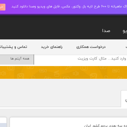
ز، وکتور، عکس، فایل های ویدیو وصدا دانلود کنید.
خری
و
صدا
درخواست همکاری
راهنمای خرید
تماس و پشتیبان