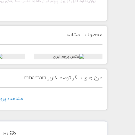
ایران,دانلود فایل دوربری پرچم ایران,دانلود عکس سه بعدی پ
محصولات مشابه
طرح های دیگر توسط کاربر mihantarh
مشاهده پروفايل ک
نظرا