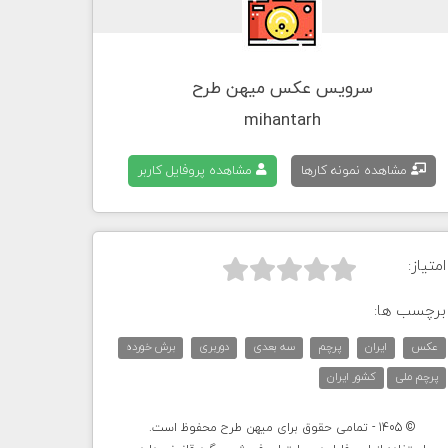
سرویس عکس میهن طرح
mihantarh
مشاهده نمونه کارها
مشاهده پروفایل کاربر
امتیاز:



برچسب ها:
عکس
ایران
پرچم
سه بعدی
دوربری
برش خورده
پرچم ملی
کشور ایران
© 1405 - تمامی حقوق برای میهن طرح محفوظ است.