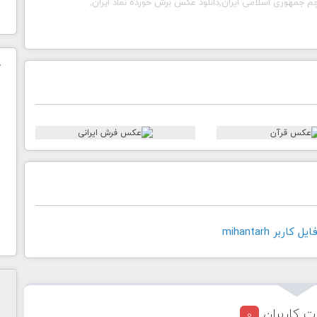
رچم جمهوری اسلامی ایران,دانلود عکس برش خورده نماد ایران,
ک
ن
ح
ا
اربر mihantarh
ت کاربران
0