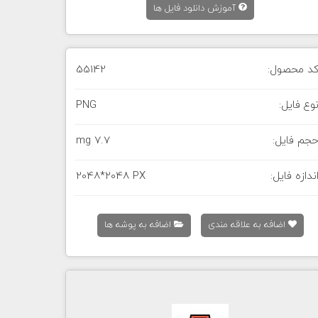
آموزش دانلود فایل ها
د محصول:
55142
وع فایل:
PNG
جم فایل:
7.7 mg
ندازه فایل:
2048*2048 PX
اضافه به علاقه مندی
اضافه به پوشه ها