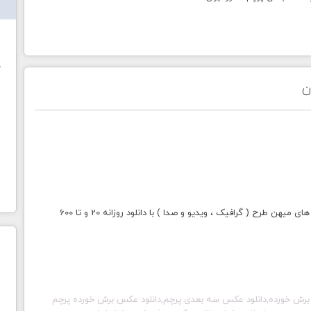
ش
خ
ن
با خرید اشتراک طلایی میهن طرح دسترسی به تمامی سایت های میهن طرح ( گرافیک ، ویدیو و صدا ) با دانلود روزانه 20 و تا 600
 برش خورده,دانلود عکس سه بعدی پرچم,دانلود عکس برش خورده پرچم